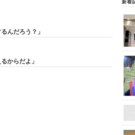
新着
するんだろう？」
えるからだよ」