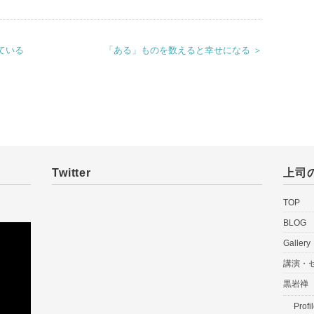
ている
「ある」ものを数えると幸せになる ＞
Twitter
上司
TOP
BLOG
Gallery
講演・
黒岩禅
Profi