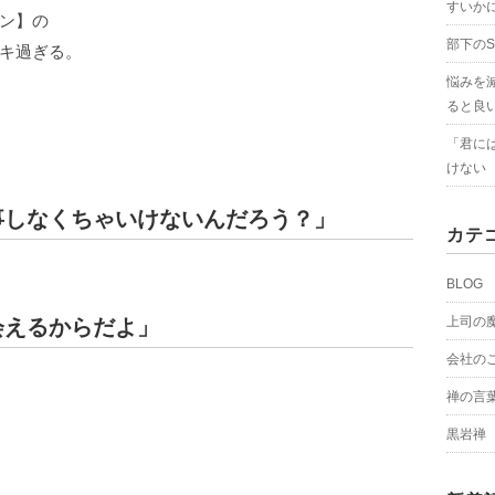
すいか
ン】の
部下の
キ過ぎる。
悩みを
ると良
「君に
けない
事しなくちゃいけないんだろう？」
カテ
BLOG
上司の
会えるからだよ」
会社の
禅の言
黒岩禅