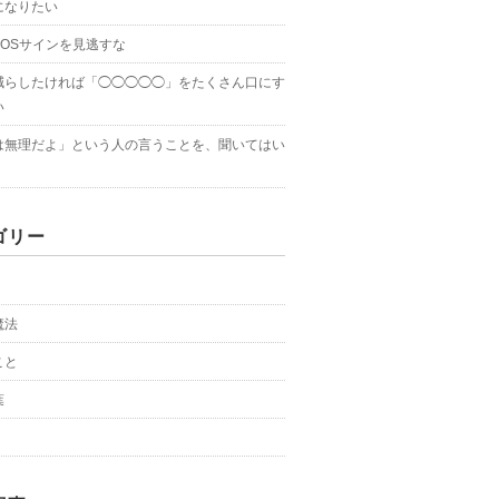
になりたい
SOSサインを見逃すな
減らしたければ「◯◯◯◯◯」をたくさん口にす
い
は無理だよ」という人の言うことを、聞いてはい
ゴリー
魔法
こと
葉