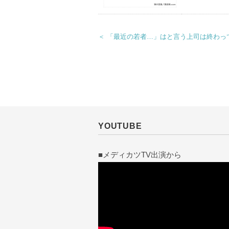
＜ 「最近の若者…」はと言う上司は終わっ
YOUTUBE
■メディカツTV出演から